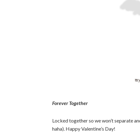
Forever Together
Locked together so we won’t separate and t
haha). Happy Valentine’s Day!