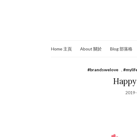
Home 主頁
About 關於
Blog 部落格
#brandswelove
,
#mylif
Happy 
2019-